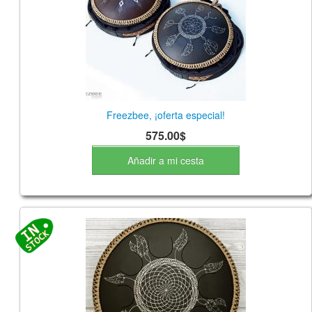
TIENDA
PEDIDO
VENTAS
CONTÁCTENOS
Freezbee, ¡oferta especial!
575.00$
Añadir a mi cesta