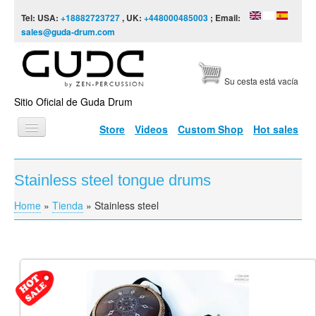
Skip to content
Skip to navigation
Tel: USA:
+18882723727
, UK:
+448000485003
; Email:
sales@guda-drum.com
Su cesta está vacía
Sitio Oficial de Guda Drum
Store
Videos
Custom Shop
Hot sales
INICIO
Stainless steel tongue drums
TIPOS DE GUDA
Home
»
Tienda
»
Stainless steel
You are here
DISEÑOS
ESCALAS
INFORMACIÓN
VÍDEOS