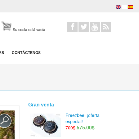
Su cesta está vacía
AS
CONTÁCTENOS
Gran venta
Freezbee, ¡oferta
especial!
575.00$
700$