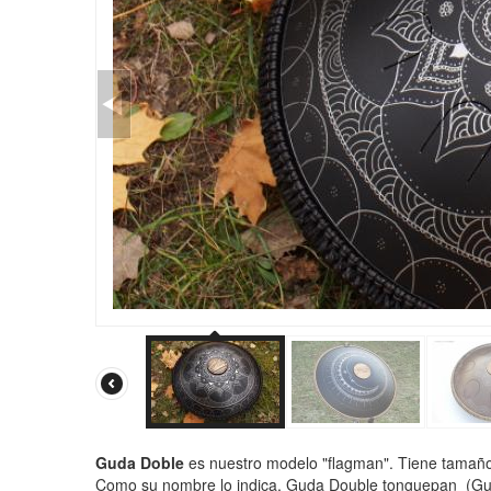
Guda Doble
es nuestro modelo "flagman". Tiene tamañ
Como su nombre lo indica, Guda Double tonguepan (Gud