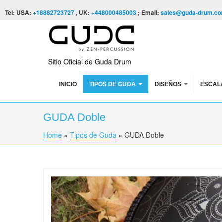
Skip to content
Skip to navigation
Tel: USA:
+18882723727
, UK:
+448000485003
; Email:
sales@guda-drum.c
Sitio Oficial de Guda Drum
INICIO
TIPOS DE GUDA
DISEÑOS
ESCAL
GUDA Doble
Home
»
Tipos de Guda
»
GUDA Doble
You are here