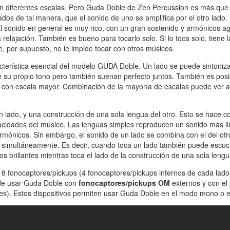
 en diferentes escalas. Pero Guda Doble de Zen Percussion es más que
os de tal manera, que el sonido de uno se amplifica por el otro lado.
El sonido en general es muy rico, con un gran sostenido y armónicos a
lajación. También es bueno para tocarlo solo. Si lo toca solo, tiene l
, por supuesto, no le impide tocar con otros músicos.
cterística esencial del modelo GUDA Doble. Un lado se puede sintoniz
e su propio tono pero también suenan perfecto juntos. También es posi
 con escala mayor. Combinación de la mayoría de escalas puede ver a
 lado, y una construcción de una sola lengua del otro. Esto se hace co
acidades del músico. Las lenguas simples reproducen un sonido más li
mónicos. Sin embargo, el sonido de un lado se combina con el del otr
s simultáneamente. Es decir, cuando toca un lado también puede escu
s brillantes mientras toca el lado de la construcción de una sola lengu
8 fonocaptores/pickups (4 fonocaptores/pickups internos de cada lado
ede usar Guda Doble con
fonocaptores/pickups OM
externos y con el
res). Estos dispositivos permiten usar Guda Doble en el modo mono o e