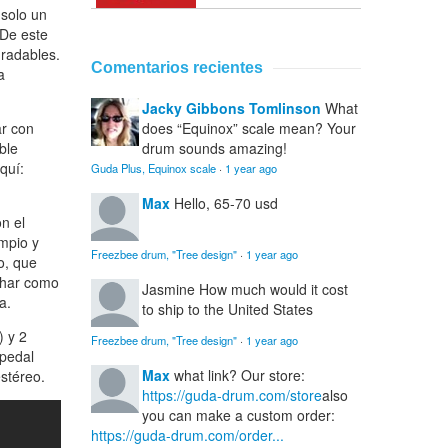
 solo un
 De este
gradables.
Comentarios recientes
a
Jacky Gibbons Tomlinson
What
ar con
does “Equinox” scale mean? Your
ble
drum sounds amazing!
quí:
Guda Plus, Equinox scale
·
1 year ago
Max
Hello, 65-70 usd
n el
mpio y
Freezbee drum, "Tree design"
·
1 year ago
o, que
char como
Jasmine
How much would it cost
a.
to ship to the United States
) y 2
Freezbee drum, "Tree design"
·
1 year ago
 pedal
Max
what link? Our store:
stéreo.
https://guda-drum.com/store
also
you can make a custom order:
https://guda-drum.com/order...