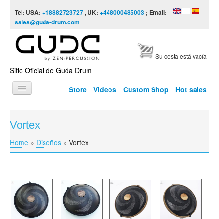
Skip to content
Skip to navigation
Tel: USA:
+18882723727
, UK:
+448000485003
; Email:
sales@guda-drum.com
Su cesta está vacía
Sitio Oficial de Guda Drum
Store
Videos
Custom Shop
Hot sales
INICIO
Vortex
TIPOS DE GUDA
Home
»
Diseños
»
Vortex
You are here
DISEÑOS
ESCALAS
INFORMACIÓN
VÍDEOS