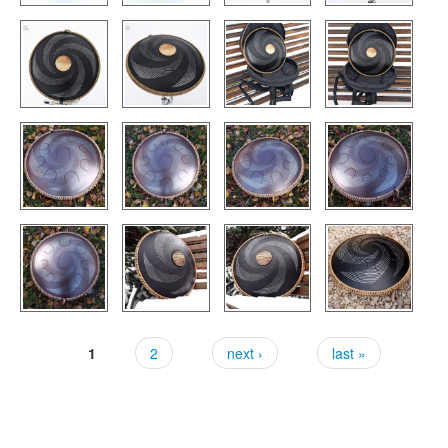
TIENDA
PEDIDO
VENTAS
CONTÁCTENOS
1
2
next ›
last »
Pages