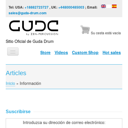
Skip to content
Skip to navigation
Tel: USA:
+18882723727
, UK:
+448000485003
; Email:
sales@guda-drum.com
Su cesta está vacía
Sitio Oficial de Guda Drum
Store
Videos
Custom Shop
Hot sales
INICIO
Articles
TIPOS DE GUDA
Inicio
»
Información
You are here
DISEÑOS
ESCALAS
INFORMACIÓN
Suscribirse
VÍDEOS
Introduzca su dirección de correo electrónico: