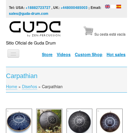
Skip to content
Skip to navigation
Tel: USA:
+18882723727
, UK:
+448000485003
; Email:
sales@guda-drum.com
Su cesta está vacía
Sitio Oficial de Guda Drum
Store
Videos
Custom Shop
Hot sales
INICIO
Carpathian
TIPOS DE GUDA
Home
»
Diseños
»
Carpathian
You are here
DISEÑOS
ESCALAS
INFORMACIÓN
VÍDEOS