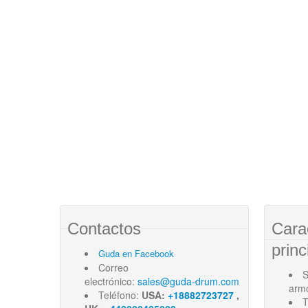
Contactos
Cara
princ
Guda en Facebook
Correo
S
electrónico:
sales@guda-drum.com
arm
Teléfono:
USA:
+18882723727
,
T