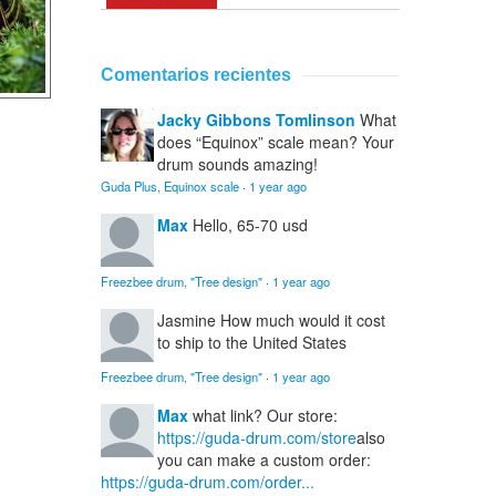
Comentarios recientes
Jacky Gibbons Tomlinson
What
does “Equinox” scale mean? Your
drum sounds amazing!
Guda Plus, Equinox scale
·
1 year ago
Max
Hello, 65-70 usd
Freezbee drum, "Tree design"
·
1 year ago
Jasmine
How much would it cost
to ship to the United States
Freezbee drum, "Tree design"
·
1 year ago
Max
what link? Our store:
https://guda-drum.com/store
also
you can make a custom order:
https://guda-drum.com/order...