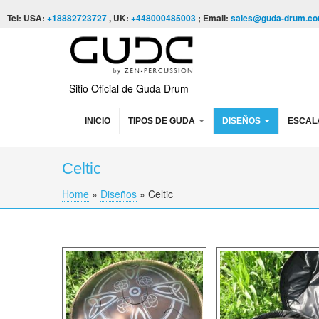
Skip to content
Skip to navigation
Tel: USA:
+18882723727
, UK:
+448000485003
; Email:
sales@guda-drum.c
Sitio Oficial de Guda Drum
INICIO
TIPOS DE GUDA
DISEÑOS
ESCAL
Celtic
Home
»
Diseños
»
Celtic
You are here