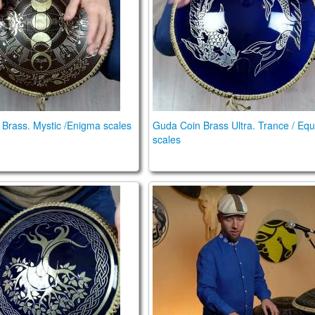
Brass. Mystic /Enigma scales
Guda Coin Brass Ultra. Trance / Equ
scales
my in C#
n Brass. Kurd / Equinox scales
Orbis Duo Handpan / Tongue