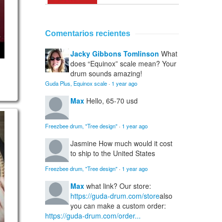
Comentarios recientes
Jacky Gibbons Tomlinson
What
does “Equinox” scale mean? Your
drum sounds amazing!
Guda Plus, Equinox scale
·
1 year ago
Max
Hello, 65-70 usd
ng
Freezbee drum, "Tree design"
·
1 year ago
Jasmine
How much would it cost
to ship to the United States
Freezbee drum, "Tree design"
·
1 year ago
Max
what link? Our store:
https://guda-drum.com/store
also
you can make a custom order:
https://guda-drum.com/order...