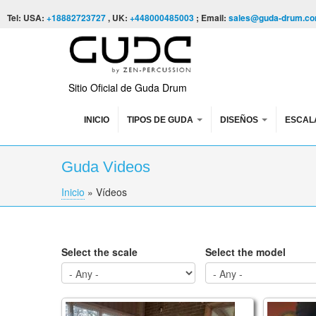
Skip to content
Skip to navigation
Tel: USA:
+18882723727
, UK:
+448000485003
; Email:
sales@guda-drum.c
Sitio Oficial de Guda Drum
INICIO
TIPOS DE GUDA
DISEÑOS
ESCAL
Guda Videos
Inicio
»
Vídeos
You are here
Select the scale
Select the model
Pages