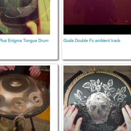
Plus Enigma Tongue Drum
Guda Double Fx ambient track
elescopic Handpan Stand
Steel Tongue Drum Engravi