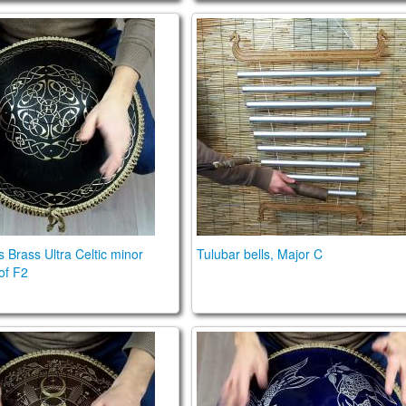
us Brass Ultra Celtic scale, key of F2
Tulubar bells, Major C
 Brass Ultra Celtic minor
Tulubar bells, Major C
of F2
n Brass. Mystic /Enigma scales
Guda Coin Brass Ultra. Tran