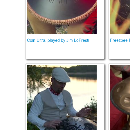
Coin Ultra, played by Jim LoPresti
Freezbee 
Vasaras Rīts
Orbis T