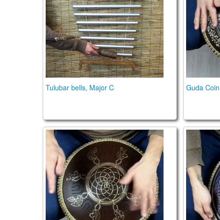
Tulubar bells, Major C
Guda Coin 
Guda Coin Brass. Enigma scale in F# / Pyg
Guda Coi