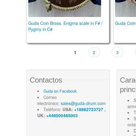
Guda Coin Brass. Enigma scale in F# /
Guda Coin 
Pygmy in C#
1
2
3
Contactos
Cara
princ
Guda en Facebook
Correo
S
electrónico:
sales@guda-drum.com
arm
Teléfono:
USA:
+18882723727
,
T
UK:
+448000485003
S
oct
D