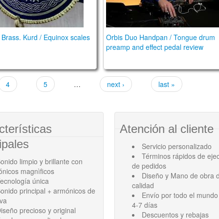
Brass. Kurd / Equinox scales
Orbis Duo Handpan / Tongue drum
preamp and effect pedal review
4
5
…
next ›
last »
cterísticas
Atención al cliente
ipales
Servicio personalizado
Términos rápidos de eje
onido limpio y brillante con
de pedidos
ónicos magnìficos
Diseño y Mano de obra d
ecnología única
calidad
onido principal + armónicos de
Envío por todo el mundo
ava
4-7 días
iseño precioso y original
Descuentos y rebajas