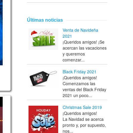
oin Steel Plus) Tongue Drum
Últimas noticias
Venta de Navideña
2021
¡Queridos amigos! ¡Se
acercan las vacaciones
y queremos
comenzar...
Black Friday 2021
¡Queridos amigos!
Comenzamos las
ventas del Black Friday
2021 un poco...
g a GUDA double FX
Christmas Sale 2019
¡Queridos amigos!
La Navidad se acerca
pronto y, por supuesto,
nos...