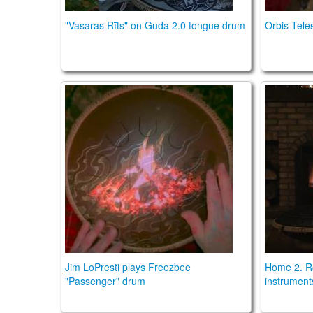
"Vasaras Rīts" on Guda 2.0 tongue drum
Orbis Tele
Spirit Percussion Passenger Tongue Drum
Home 2
Jim LoPresti plays Freezbee
Home 2. R
"Passenger" drum
instrument