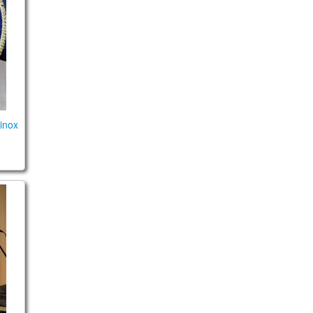
inox
 drum pream and effect pedal review