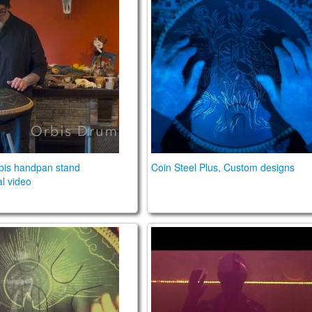
ifying Handpan Stand Instructional Video
"The Super Bloom" (a.k.a. C
bis handpan stand
Coin Steel Plus, Custom designs
al video
e Plus ("Passenger") Steel Tongue Drum
Rob van Barschot is playin