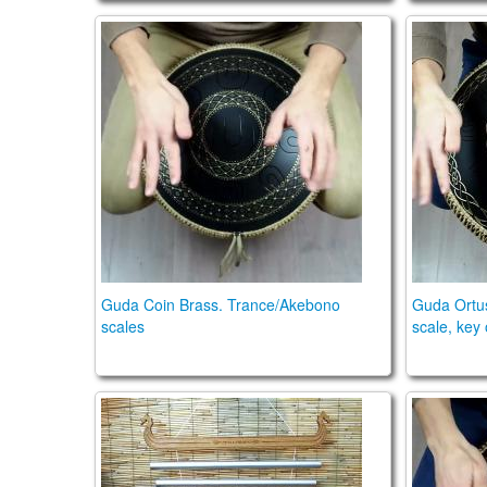
Guda Coin Brass. Trance/Akebono scales
Guda Ort
Guda Coin Brass. Trance/Akebono
Guda Ortus
scales
scale, key 
Tulubar bells, Major C
Guda Coi