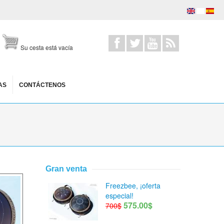
Su cesta está vacía
AS
CONTÁCTENOS
Gran venta
Freezbee, ¡oferta
especial!
575.00$
700$