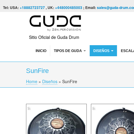
Skip to content
Skip to navigation
Tel: USA:
+18882723727
, UK:
+448000485003
; Email:
sales@guda-drum.c
Sitio Oficial de Guda Drum
INICIO
TIPOS DE GUDA
DISEÑOS
ESCAL
SunFire
Home
»
Diseños
»
SunFire
You are here