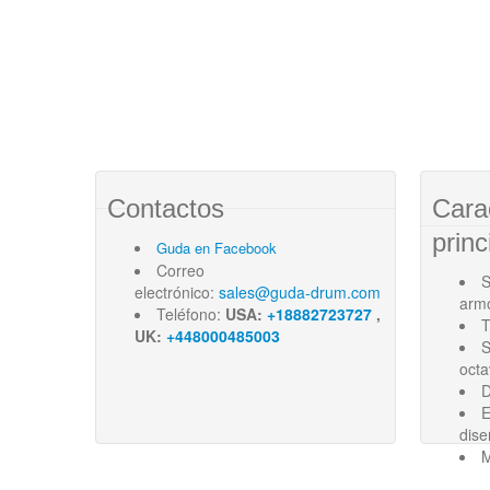
Contactos
Cara
princ
Guda en Facebook
Correo
S
electrónico:
sales@guda-drum.com
arm
Teléfono:
USA:
+18882723727
,
T
UK:
+448000485003
S
oct
D
E
dise
M