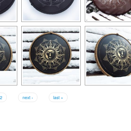
2
next ›
last »