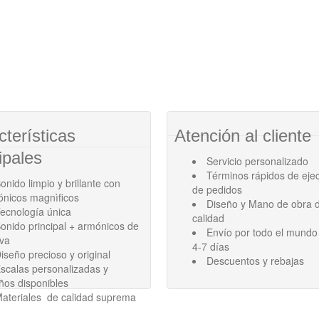
cterísticas
Atención al cliente
ipales
Servicio personalizado
Términos rápidos de eje
onido limpio y brillante con
de pedidos
ónicos magnìficos
Diseño y Mano de obra d
ecnología única
calidad
onido principal + armónicos de
Envío por todo el mundo
ava
4-7 días
iseño precioso y original
Descuentos y rebajas
scalas personalizadas y
ños disponibles
ateriales de calidad suprema