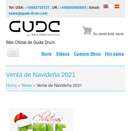
Skip to content
Skip to navigation
Tel: USA:
+18882723727
, UK:
+448000485003
; Email:
sales@guda-drum.com
Su cesta está vacía
Sitio Oficial de Guda Drum
Store
Videos
Custom Shop
Hot sales
INICIO
Venta de Navideña 2021
TIPOS DE GUDA
Home
»
News
»
Venta de Navideña 2021
You are here
DISEÑOS
ESCALAS
INFORMACIÓN
VÍDEOS