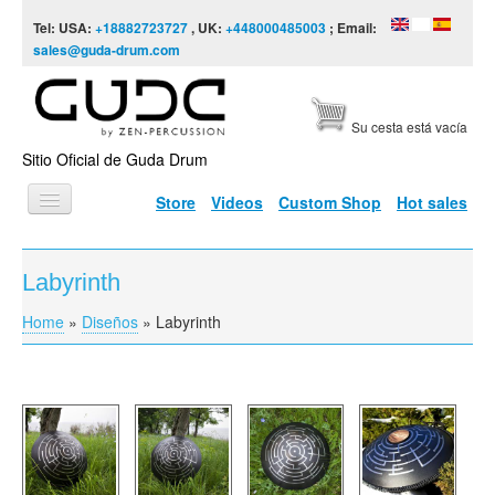
Skip to content
Skip to navigation
Tel: USA:
+18882723727
, UK:
+448000485003
; Email:
sales@guda-drum.com
Su cesta está vacía
Sitio Oficial de Guda Drum
Store
Videos
Custom Shop
Hot sales
INICIO
Labyrinth
TIPOS DE GUDA
Home
»
Diseños
»
Labyrinth
You are here
DISEÑOS
ESCALAS
INFORMACIÓN
VÍDEOS