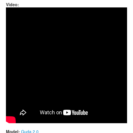
Video:
Guda 2.0 Plus. "Equinox" scale. Custom design.
Model:
Guda 2.0