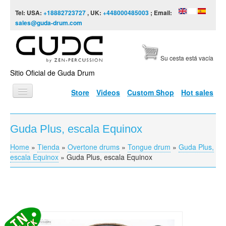
Skip to content
Skip to navigation
Tel: USA:
+18882723727
, UK:
+448000485003
; Email:
sales@guda-drum.com
Su cesta está vacía
Sitio Oficial de Guda Drum
Store
Videos
Custom Shop
Hot sales
INICIO
Guda Plus, escala Equinox
TIPOS DE GUDA
Home
»
Tienda
»
Overtone drums
»
Tongue drum
»
Guda Plus,
You are here
DISEÑOS
escala Equinox
»
Guda Plus, escala Equinox
ESCALAS
INFORMACIÓN
VÍDEOS