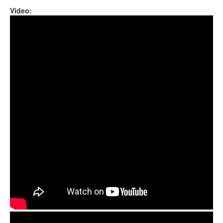
Video:
Guda Double. "Zen Trance" scale / "Equinox" scale.
Guda Double. Zen Trance/Equinox scale. Performed