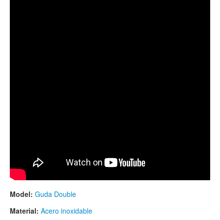
by Anatoliy Gernadenko
Model:
Guda Double
Material:
Acero inoxidable