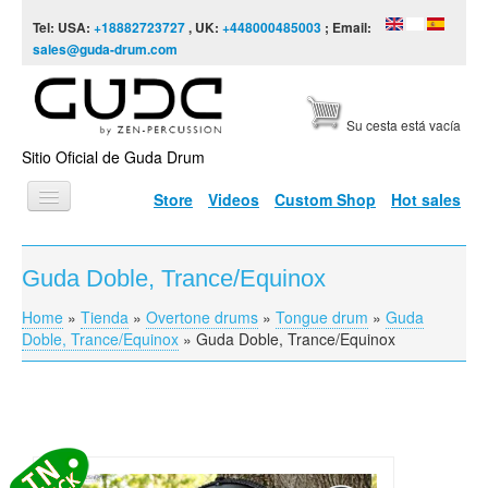
Skip to content
Skip to navigation
Tel: USA:
+18882723727
, UK:
+448000485003
; Email:
sales@guda-drum.com
Su cesta está vacía
Sitio Oficial de Guda Drum
Store
Videos
Custom Shop
Hot sales
INICIO
Guda Doble, Trance/Equinox
TIPOS DE GUDA
Home
»
Tienda
»
Overtone drums
»
Tongue drum
»
Guda
You are here
DISEÑOS
Doble, Trance/Equinox
»
Guda Doble, Trance/Equinox
ESCALAS
INFORMACIÓN
VÍDEOS