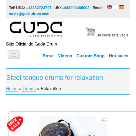
Skip to content
Skip to navigation
Tel: USA:
+18882723727
, UK:
+448000485003
; Email:
sales@guda-drum.com
Su cesta está vacía
Sitio Oficial de Guda Drum
Store
Videos
Custom Shop
Hot sales
INICIO
Steel tongue drums for relaxation
TIPOS DE GUDA
Home
»
Tienda
»
Relaxation
You are here
DISEÑOS
ESCALAS
INFORMACIÓN
VÍDEOS