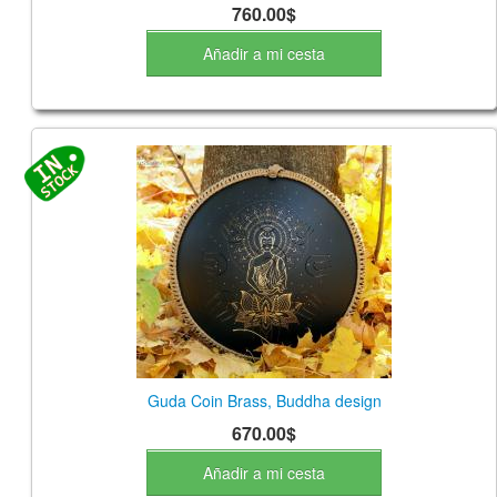
760.00$
Añadir a mi cesta
Guda Coin Brass, Buddha design
670.00$
Añadir a mi cesta