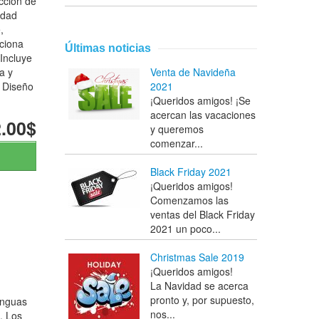
cción de
idad
,
ciona
Últimas noticias
Incluye
a y
Venta de Navideña
. Diseño
2021
¡Queridos amigos! ¡Se
acercan las vacaciones
.00$
y queremos
comenzar...
Black Friday 2021
¡Queridos amigos!
Comenzamos las
ventas del Black Friday
2021 un poco...
Christmas Sale 2019
¡Queridos amigos!
La Navidad se acerca
pronto y, por supuesto,
enguas
nos...
. Los