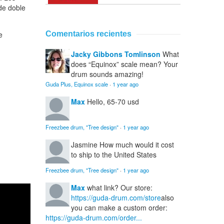
de doble
e
Comentarios recientes
Jacky Gibbons Tomlinson
What
does “Equinox” scale mean? Your
drum sounds amazing!
Guda Plus, Equinox scale
·
1 year ago
Max
Hello, 65-70 usd
Freezbee drum, "Tree design"
·
1 year ago
Jasmine
How much would it cost
to ship to the United States
Freezbee drum, "Tree design"
·
1 year ago
Max
what link? Our store:
https://guda-drum.com/store
also
you can make a custom order:
https://guda-drum.com/order...