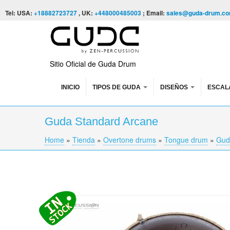
Skip to content
Skip to navigation
Tel: USA:
+18882723727
, UK:
+448000485003
; Email:
sales@guda-drum.c
Sitio Oficial de Guda Drum
INICIO
TIPOS DE GUDA
DISEÑOS
ESCAL
Guda Standard Arcane
Home
»
Tienda
»
Overtone drums
»
Tongue drum
»
Gud
You are here