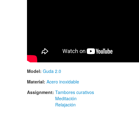
Model:
Guda 2.0
Material:
Acero inoxidable
Assignment:
Tambores curativos
Meditación
Relajación