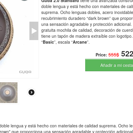
Guda 2.0 Standard
tiene una avanzada constru
doble lengua y está hecho con materiales de cal
suprema. Ocho lenguas dobles, acero inoxidable
recubrimiento duradero “dark brown” que propor
una sensación agradable y protección adicional. 
gratuita mochila de calidad, decoración de cuerd
tiene un tapón de madera extraíble con logotipo
“
Basic
”, escala “
Arcane
”.
522
555$
Price:
Añadir a mi cesta
doble lengua y está hecho con materiales de calidad suprema. Ocho l
brown" que proporciona una sensación agradable y protección adicional