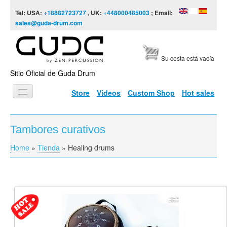
Skip to content
Skip to navigation
Tel: USA:
+18882723727
, UK:
+448000485003
; Email:
sales@guda-drum.com
Su cesta está vacía
Sitio Oficial de Guda Drum
Store
Videos
Custom Shop
Hot sales
INICIO
Tambores curativos
TIPOS DE GUDA
Home
»
Tienda
»
Healing drums
You are here
DISEÑOS
ESCALAS
INFORMACIÓN
VÍDEOS