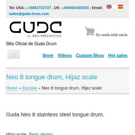
Skip to content
Skip to navigation
Tel: USA:
+18882723727
, UK:
+448000485003
; Email:
sales@guda-drum.com
Su cesta está vacía
Sitio Oficial de Guda Drum
Store
Videos
Custom Shop
Hot sales
INICIO
Neo 8 tongue drum, Hijaz scale
TIPOS DE GUDA
Home
»
Escalas
»
Neo 8 tongue drum, Hijaz scale
You are here
DISEÑOS
ESCALAS
INFORMACIÓN
Guda
Neo 8 stainless steel tongue drum.
VÍDEOS
Hijaz
scale,
Basic design