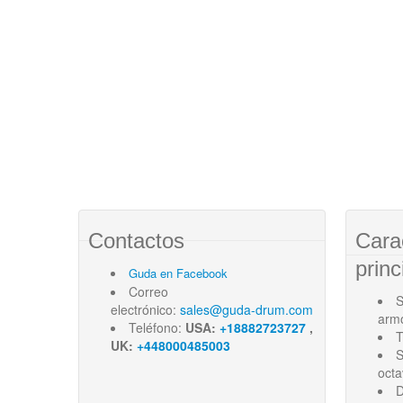
Contactos
Cara
princ
Guda en Facebook
Correo
S
electrónico:
sales@guda-drum.com
arm
Teléfono:
USA:
+18882723727
,
T
UK:
+448000485003
S
oct
D