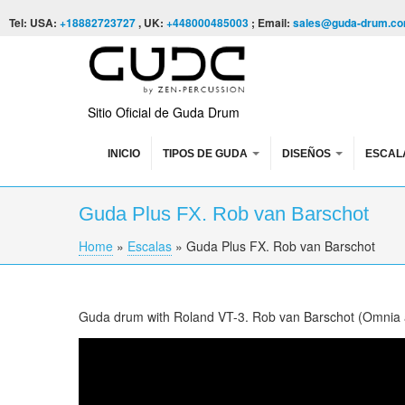
Skip to content
Skip to navigation
Tel: USA:
+18882723727
, UK:
+448000485003
; Email:
sales@guda-drum.c
Sitio Oficial de Guda Drum
INICIO
TIPOS DE GUDA
DISEÑOS
ESCAL
Guda Plus FX. Rob van Barschot
Home
»
Escalas
»
Guda Plus FX. Rob van Barschot
You are here
Guda drum with Roland VT-3. Rob van Barschot (Omni
GUDA DRUM WITH ROLAND VT-3