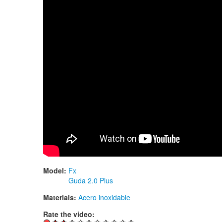
Model:
Fx
Guda 2.0 Plus
Materials:
Acero inoxidable
Rate the video: