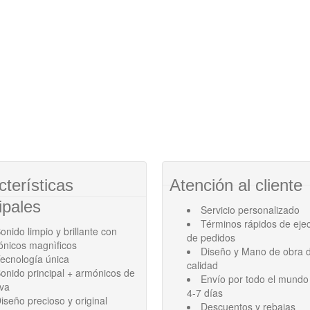
cterísticas
Atención al cliente
ipales
Servicio personalizado
Términos rápidos de eje
onido limpio y brillante con
de pedidos
ónicos magnìficos
Diseño y Mano de obra d
ecnología única
calidad
onido principal + armónicos de
Envío por todo el mundo
ava
4-7 días
iseño precioso y original
Descuentos y rebajas