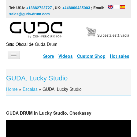
Skip to content
Skip to navigation
Tel: USA:
+18882723727
, UK:
+448000485003
; Email:
sales@guda-drum.com
Su cesta está vacía
Sitio Oficial de Guda Drum
Store
Videos
Custom Shop
Hot sales
INICIO
GUDA, Lucky Studio
TIPOS DE GUDA
Home
»
Escalas
»
GUDA, Lucky Studio
You are here
DISEÑOS
ESCALAS
GUDA
DRUM in Lucky Studio,
Cherkassy
INFORMACIÓN
GUDA FX in Lucky Studio, Cherkasy
VÍDEOS