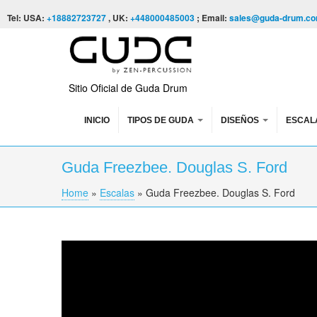
Skip to content
Skip to navigation
Tel: USA:
+18882723727
, UK:
+448000485003
; Email:
sales@guda-drum.c
Sitio Oficial de Guda Drum
INICIO
TIPOS DE GUDA
DISEÑOS
ESCAL
Guda Freezbee. Douglas S. Ford
Home
»
Escalas
»
Guda Freezbee. Douglas S. Ford
You are here
Guda Freezbee. Douglas S. Ford