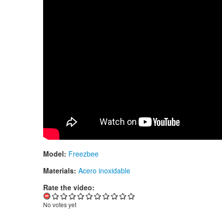
Model:
Freezbee
Materials:
Acero inoxidable
Rate the video:
No votes yet