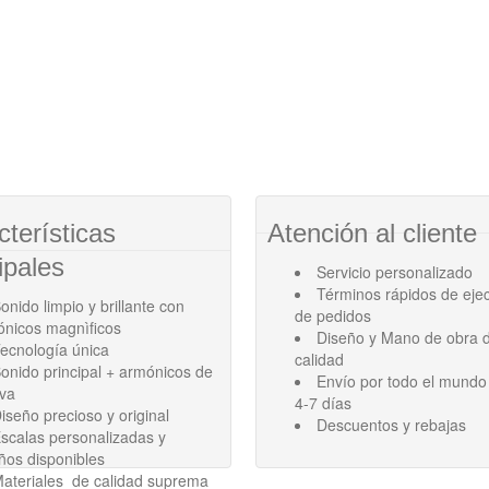
cterísticas
Atención al cliente
ipales
Servicio personalizado
Términos rápidos de eje
onido limpio y brillante con
de pedidos
ónicos magnìficos
Diseño y Mano de obra d
ecnología única
calidad
onido principal + armónicos de
Envío por todo el mundo
ava
4-7 días
iseño precioso y original
Descuentos y rebajas
scalas personalizadas y
ños disponibles
ateriales de calidad suprema