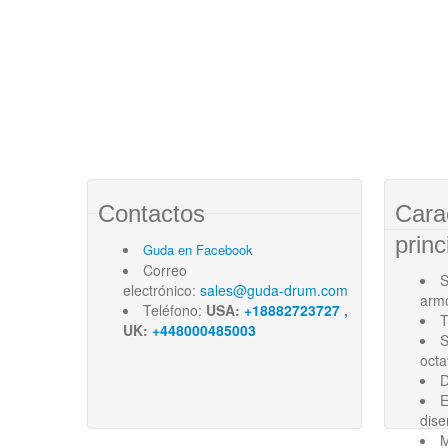
Contactos
Cara
princ
Guda en Facebook
Correo
S
electrónico:
sales@guda-drum.com
arm
Teléfono:
USA:
+18882723727
,
T
UK:
+448000485003
S
oct
D
E
dise
M