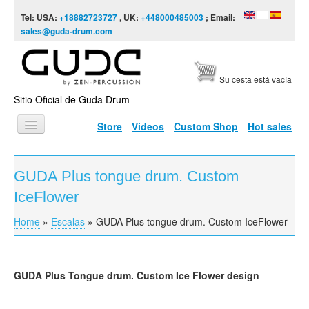
Skip to content
Skip to navigation
Tel: USA:
+18882723727
, UK:
+448000485003
; Email:
sales@guda-drum.com
Su cesta está vacía
Sitio Oficial de Guda Drum
Store
Videos
Custom Shop
Hot sales
INICIO
GUDA Plus tongue drum. Custom
TIPOS DE GUDA
IceFlower
DISEÑOS
Home
»
Escalas
»
GUDA Plus tongue drum. Custom IceFlower
You are here
ESCALAS
INFORMACIÓN
GUDA
Plus Tongue drum. Custom Ice Flower design
VÍDEOS