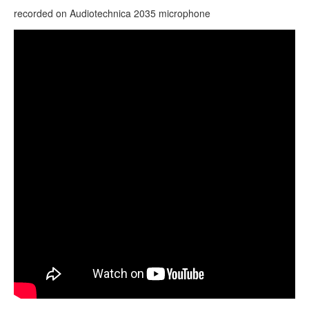
TIENDA
recorded on
Audiotechnica
2035 microphone
PEDIDO
Гуда Plus (Guda Plus). "Equinox" scale. (Test mic
VENTAS
"Shure 057")
CONTÁCTENOS