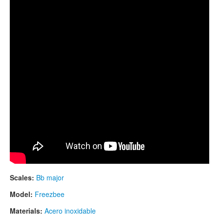
TIENDA
PEDIDO
VENTAS
CONTÁCTENOS
Scales:
Bb major
Model:
Freezbee
Materials:
Acero inoxidable