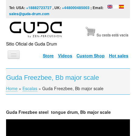
Skip to content
Skip to navigation
Tel: USA:
+18882723727
, UK:
+448000485003
; Email:
sales@guda-drum.com
Su cesta está vacía
Sitio Oficial de Guda Drum
Store
Videos
Custom Shop
Hot sales
INICIO
Guda Freezbee, Bb major scale
TIPOS DE GUDA
Home
»
Escalas
»
Guda Freezbee, Bb major scale
You are here
DISEÑOS
ESCALAS
Guda
Freezbee
steel tongue drum, Bb major scale
INFORMACIÓN
Guda Freezbee, Bb major scale
VÍDEOS