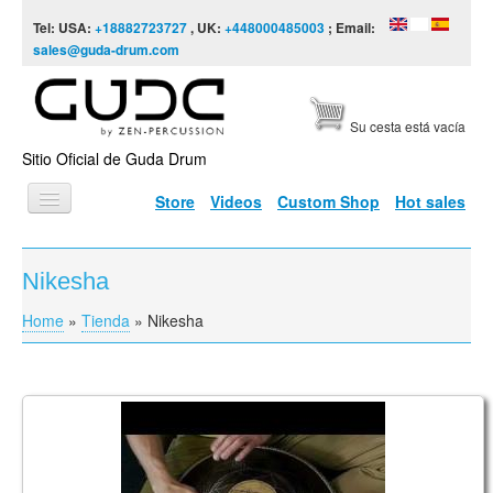
Skip to content
Skip to navigation
Tel: USA:
+18882723727
, UK:
+448000485003
; Email:
sales@guda-drum.com
Su cesta está vacía
Sitio Oficial de Guda Drum
Store
Videos
Custom Shop
Hot sales
INICIO
Nikesha
TIPOS DE GUDA
Home
»
Tienda
»
Nikesha
You are here
DISEÑOS
ESCALAS
INFORMACIÓN
NEO 8. Scale F# A C D D# F# G A
VÍDEOS