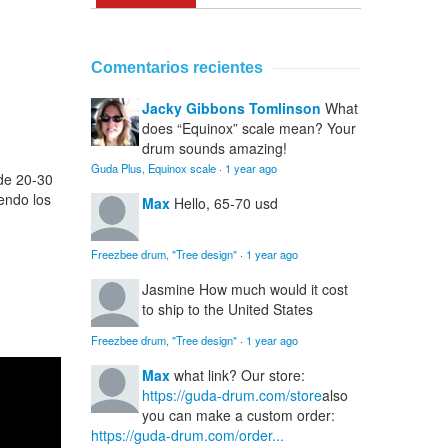
Comentarios recientes
Jacky Gibbons Tomlinson
What
does “Equinox” scale mean? Your
drum sounds amazing!
Guda Plus, Equinox scale
·
1 year ago
 de 20-30
endo los
Max
Hello, 65-70 usd
Freezbee drum, "Tree design"
·
1 year ago
Jasmine
How much would it cost
to ship to the United States
Freezbee drum, "Tree design"
·
1 year ago
Max
what link? Our store:
https://guda-drum.com/store
also
you can make a custom order:
https://guda-drum.com/order...