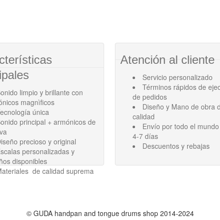
cterísticas
Atención al cliente
ipales
Servicio personalizado
Términos rápidos de eje
onido limpio y brillante con
de pedidos
ónicos magnìficos
Diseño y Mano de obra d
ecnología única
calidad
onido principal + armónicos de
Envío por todo el mundo
ava
4-7 días
iseño precioso y original
Descuentos y rebajas
scalas personalizadas y
ños disponibles
ateriales de calidad suprema
©
GUDA handpan and tongue drums shop
2014-2024