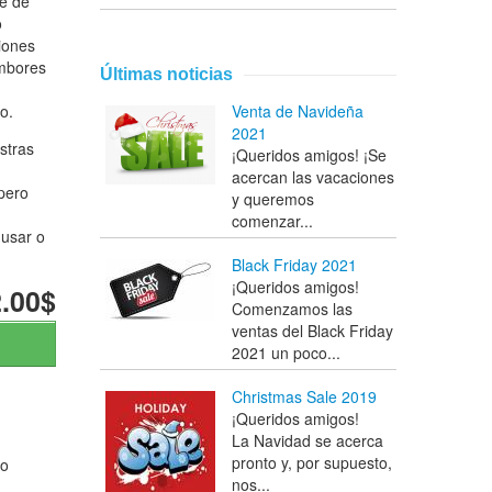
te de
o
iones
ambores
Últimas noticias
o.
Venta de Navideña
2021
stras
¡Queridos amigos! ¡Se
acercan las vacaciones
pero
y queremos
comenzar...
 usar o
Black Friday 2021
¡Queridos amigos!
.00$
Comenzamos las
ventas del Black Friday
2021 un poco...
Christmas Sale 2019
¡Queridos amigos!
La Navidad se acerca
pronto y, por supuesto,
ro
nos...