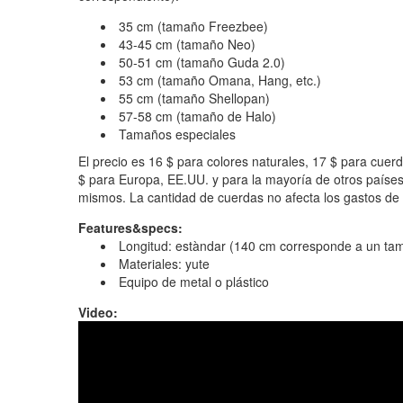
35 cm (tamaño Freezbee)
43-45 cm (tamaño Neo)
50-51 cm (tamaño Guda 2.0)
53 cm (tamaño Omana, Hang, etc.)
55 cm (tamaño Shellopan)
57-58 cm (tamaño de Halo)
Tamaños especiales
El precio es 16 $ para colores naturales, 17 $ para cuer
$ para Europa, EE.UU. y para la mayoría de otros países.
mismos. La cantidad de cuerdas no afecta los gastos de 
Features&specs:
Longitud: estàndar (140 cm corresponde a un ta
Materiales: yute
Equipo de metal o plástico
Video:
Презентация чехла и аксессуаров Гуда.