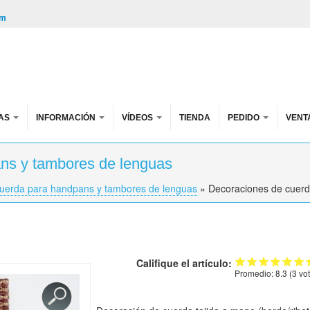
om
AS
INFORMACIÓN
VÍDEOS
TIENDA
PEDIDO
VENT
ns y tambores de lenguas
uerda para handpans y tambores de lenguas
»
Decoraciones de cuerd
Califique el artículo:
Promedio:
8.3
(
3
vot