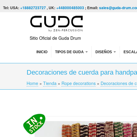
Skip to content
Skip to navigation
Tel: USA:
+18882723727
, UK:
+448000485003
; Email:
sales@guda-drum.c
Sitio Oficial de Guda Drum
INICIO
TIPOS DE GUDA
DISEÑOS
ESCAL
Decoraciones de cuerda para handpa
Home
»
Tienda
»
Rope decorations
»
Decoraciones de c
You are here