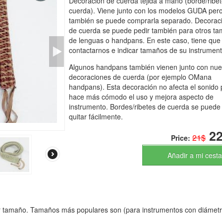
Decoración de cuerda tejida a mano (borde/ribe
cuerda). Viene junto con los modelos GUDA per
también se puede comprarla separado. Decorac
de cuerda se puede pedir también para otros t
de lenguas o handpans. En este caso, tiene que
contactarnos e indicar tamaños de su instrument
Algunos handpans también vienen junto con nue
decoraciones de cuerda (por ejemplo OMana
handpans). Esta decoración no afecta el sonido 
hace más cómodo el uso y mejora aspecto de
instrumento. Bordes/ribetes de cuerda se puede
quitar fácilmente.
22
21$
Price:
Añadir a mi cesta
r tamaño. Tamaños más populares son (para instrumentos con diámet