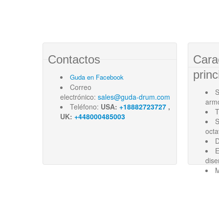
Contactos
Cara
princ
Guda en Facebook
Correo
S
electrónico:
sales@guda-drum.com
arm
Teléfono:
USA:
+18882723727
,
T
UK:
+448000485003
S
oct
D
E
dise
M