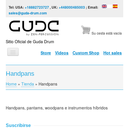
Skip to content
Skip to navigation
Tel: USA:
+18882723727
, UK:
+448000485003
; Email:
sales@guda-drum.com
Su cesta está vacía
Sitio Oficial de Guda Drum
Store
Videos
Custom Shop
Hot sales
INICIO
Handpans
TIPOS DE GUDA
Home
»
Tienda
»
Handpans
You are here
DISEÑOS
ESCALAS
Handpans, pantams, woodpans e instrumentos híbridos
INFORMACIÓN
VÍDEOS
Suscribirse