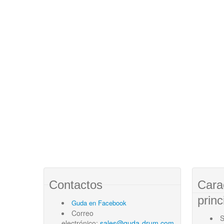
Contactos
Cara
princ
Guda en Facebook
Correo
S
electrónico:
sales@guda-drum.com