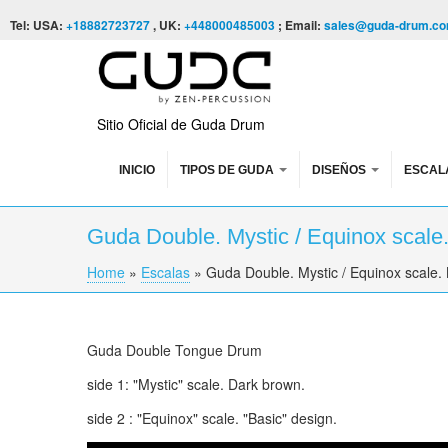
Skip to content
Skip to navigation
Tel: USA:
+18882723727
, UK:
+448000485003
; Email:
sales@guda-drum.c
Sitio Oficial de Guda Drum
INICIO
TIPOS DE GUDA
DISEÑOS
ESCAL
Guda Double. Mystic / Equinox scale.
Home
»
Escalas
»
Guda Double. Mystic / Equinox scale. 
You are here
Guda Double Tongue Drum
side 1: "Mystic" scale. Dark brown.
side 2 : "Equinox" scale. "Basic" design.