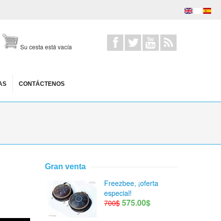
Su cesta está vacía
AS
CONTÁCTENOS
Gran venta
Freezbee, ¡oferta
especial!
575.00$
700$