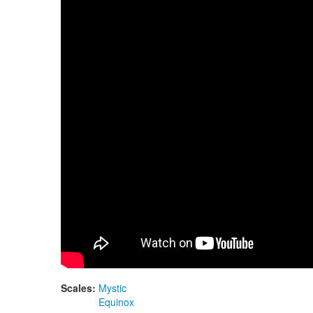
Double. "Mystic" scale / "Equinox" scale
Scales:
Mystic
Equinox