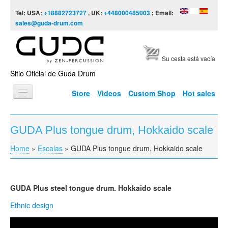
Skip to content
Skip to navigation
Tel: USA:
+18882723727
, UK:
+448000485003
; Email:
sales@guda-drum.com
Su cesta está vacía
Sitio Oficial de Guda Drum
Store
Videos
Custom Shop
Hot sales
INICIO
GUDA Plus tongue drum, Hokkaido scale
TIPOS DE GUDA
Home
»
Escalas
»
GUDA Plus tongue drum, Hokkaido scale
You are here
DISEÑOS
ESCALAS
GUDA
Plus steel tongue drum. Hokkaido scale
INFORMACIÓN
Ethnic design
VÍDEOS