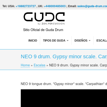
Skip to content
Skip to navigation
Tel: USA:
+18882723727
, UK:
+448000485003
; Email:
sales@guda-drum.c
Sitio Oficial de Guda Drum
INICIO
TIPOS DE GUDA
DISEÑOS
ESCAL
NEO 9 drum. Gypsy minor scale. Car
Home
»
Escalas
»
NEO 9 drum. Gypsy minor scale. Carp
You are here
NEO 9 tongue drum. "Gypsy minor" scale. "Carpathian" 
NEO 9. "Gypsy minor" scale. "Carpathian" de