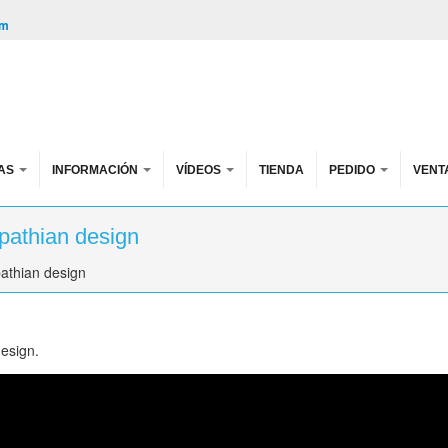
om
AS
INFORMACIÓN
VÍDEOS
TIENDA
PEDIDO
VENT
pathian design
athian design
design.
sign.