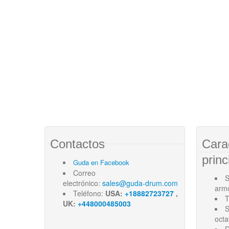
Contactos
Cara
princ
Guda en Facebook
Correo
S
electrónico:
sales@guda-drum.com
arm
Teléfono:
USA:
+18882723727
,
T
UK:
+448000485003
S
oct