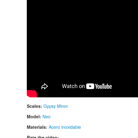
Scales:
Gypsy Minor
Model:
Neo
Materials:
Acero inoxidable
Rate the video: