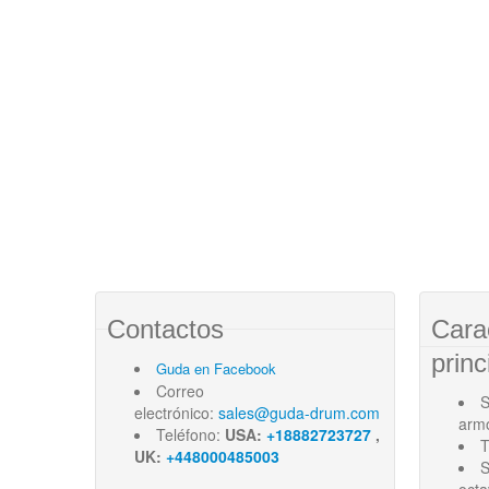
Contactos
Cara
princ
Guda en Facebook
Correo
S
electrónico:
sales@guda-drum.com
arm
Teléfono:
USA:
+18882723727
,
T
UK:
+448000485003
S