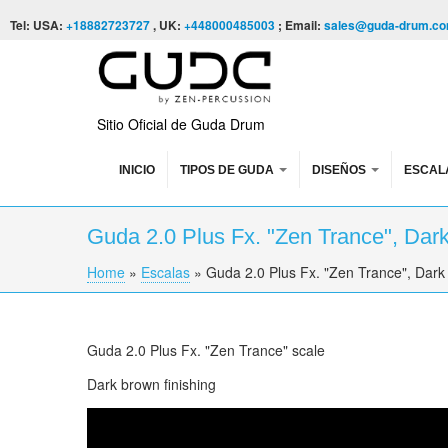
Skip to content
Skip to navigation
Tel: USA:
+18882723727
, UK:
+448000485003
; Email:
sales@guda-drum.c
Sitio Oficial de Guda Drum
INICIO
TIPOS DE GUDA
DISEÑOS
ESCAL
Guda 2.0 Plus Fx. "Zen Trance", Dar
Home
»
Escalas
»
Guda 2.0 Plus Fx. "Zen Trance", Dark
You are here
Guda 2.0 Plus Fx. "Zen Trance" scale
Dark brown finishing
Guda 2.0 Plus Fx. "Zen Trance" scale.