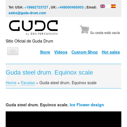
Skip to content
Skip to navigation
Tel: USA:
+18882723727
, UK:
+448000485003
; Email:
sales@guda-drum.com
Su cesta está vacía
Sitio Oficial de Guda Drum
Store
Videos
Custom Shop
Hot sales
INICIO
Guda steel drum. Equinox scale
TIPOS DE GUDA
Home
»
Escalas
»
Guda steel drum. Equinox scale
You are here
DISEÑOS
ESCALAS
Guda
steel drum. Equinox scale.
Ice Flower design
INFORMACIÓN
GUDA-Fx. Equinox Scale
VÍDEOS