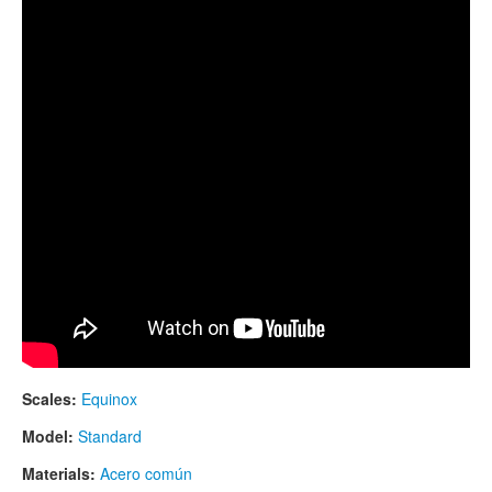
TIENDA
PEDIDO
VENTAS
CONTÁCTENOS
Scales:
Equinox
Model:
Standard
Materials:
Acero común