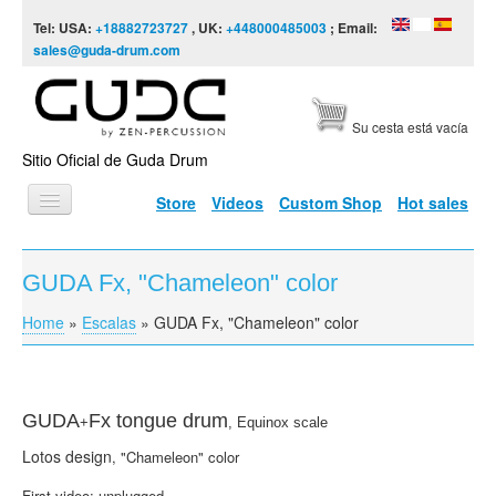
Skip to content
Skip to navigation
Tel: USA:
+18882723727
, UK:
+448000485003
; Email:
sales@guda-drum.com
Su cesta está vacía
Sitio Oficial de Guda Drum
Store
Videos
Custom Shop
Hot sales
INICIO
GUDA Fx, "Chameleon" color
TIPOS DE GUDA
Home
»
Escalas
»
GUDA Fx, "Chameleon" color
You are here
DISEÑOS
ESCALAS
INFORMACIÓN
GUDA
Fx
tongue drum
+
,
Equinox scale
Lotos
design
,
"Chameleon" color
VÍDEOS
First video: unplugged