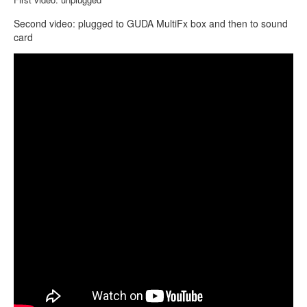
TIENDA
Second video: plugged to
GUDA
MultiFx
box and then to sound
PEDIDO
card
VENTAS
GUDA+Fx, Design Lotos, scale Equinox
CONTÁCTENOS