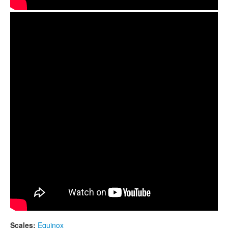
GUDA Fx, Chameleon color
Scales:
Equinox