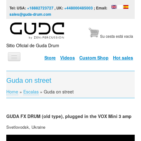
Skip to content
Skip to navigation
Tel: USA:
+18882723727
, UK:
+448000485003
; Email:
sales@guda-drum.com
Su cesta está vacía
Sitio Oficial de Guda Drum
Store
Videos
Custom Shop
Hot sales
INICIO
Guda on street
TIPOS DE GUDA
Home
»
Escalas
»
Guda on street
You are here
DISEÑOS
ESCALAS
GUDA
FX DRUM (old type), plugged in the
VOX
Mini 3 amp
INFORMACIÓN
Svetlovodsk
, Ukraine
VÍDEOS