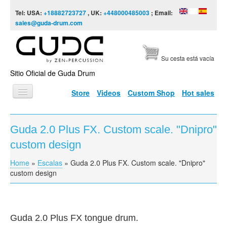
Skip to content
Skip to navigation
Tel: USA:
+18882723727
, UK:
+448000485003
; Email:
sales@guda-drum.com
Su cesta está vacía
Sitio Oficial de Guda Drum
Store
Videos
Custom Shop
Hot sales
INICIO
Guda 2.0 Plus FX. Custom scale. "Dnipro"
TIPOS DE GUDA
custom design
DISEÑOS
Home
»
Escalas
»
Guda 2.0 Plus FX. Custom scale. "Dnipro"
You are here
ESCALAS
custom design
INFORMACIÓN
VÍDEOS
Guda 2.0 Plus FX tongue drum.