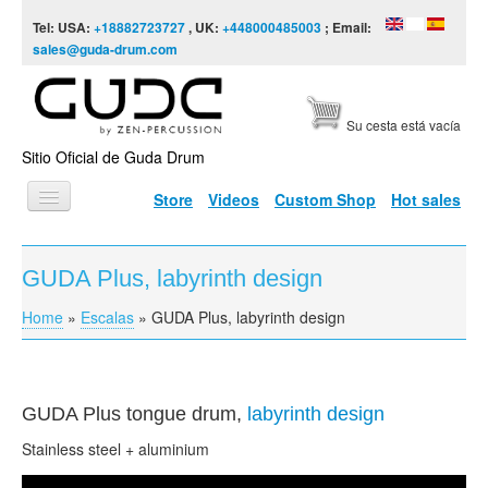
Skip to content
Skip to navigation
Tel: USA:
+18882723727
, UK:
+448000485003
; Email:
sales@guda-drum.com
Su cesta está vacía
Sitio Oficial de Guda Drum
Store
Videos
Custom Shop
Hot sales
INICIO
GUDA Plus, labyrinth design
TIPOS DE GUDA
Home
»
Escalas
»
GUDA Plus, labyrinth design
You are here
DISEÑOS
ESCALAS
INFORMACIÓN
GUDA
Plus tongue drum,
labyrinth design
Stainless steel +
aluminium
VÍDEOS