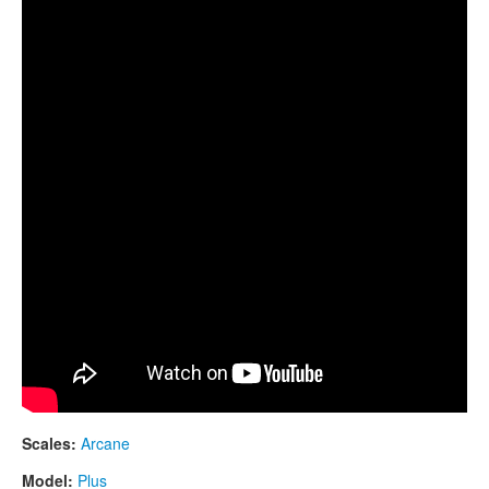
TIENDA
Гуда "Плюс" (Guda Plus). Stainless steel/aluminum.
PEDIDO
VENTAS
CONTÁCTENOS
Scales:
Arcane
Model:
Plus