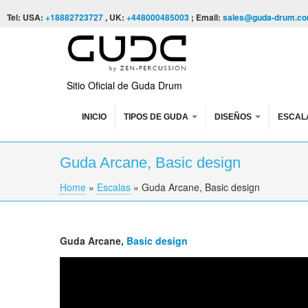
Skip to content
Skip to navigation
Tel: USA:
+18882723727
, UK:
+448000485003
; Email:
sales@guda-drum.c
Sitio Oficial de Guda Drum
INICIO
TIPOS DE GUDA
DISEÑOS
ESCAL
Guda Arcane, Basic design
Home
»
Escalas
»
Guda Arcane, Basic design
You are here
Guda
Arcane,
Basic design
Guda (Гуда). "Arcana" scale. Design: Basic