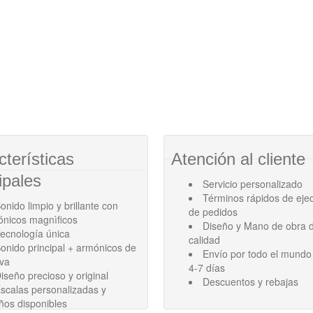
cterísticas
Atención al cliente
ipales
Servicio personalizado
Términos rápidos de eje
onido limpio y brillante con
de pedidos
ónicos magnìficos
Diseño y Mano de obra d
ecnología única
calidad
onido principal + armónicos de
Envío por todo el mundo
ava
4-7 días
iseño precioso y original
Descuentos y rebajas
scalas personalizadas y
ños disponibles