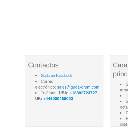
Contactos
Cara
princ
Guda en Facebook
Correo
S
electrónico:
sales@guda-drum.com
arm
Teléfono:
USA:
+18882723727
,
T
UK:
+448000485003
S
oct
D
E
dise