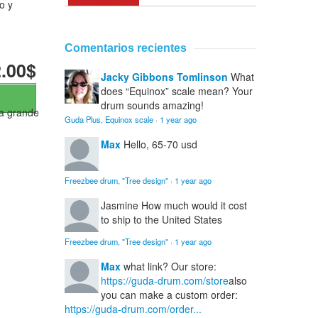
o y
Comentarios recientes
.00$
Jacky Gibbons Tomlinson
What
does “Equinox” scale mean? Your
drum sounds amazing!
ua grande
Guda Plus, Equinox scale
·
1 year ago
Max
Hello, 65-70 usd
Freezbee drum, "Tree design"
·
1 year ago
Jasmine
How much would it cost
to ship to the United States
Freezbee drum, "Tree design"
·
1 year ago
Max
what link? Our store:
https://guda-drum.com/store
also
you can make a custom order:
https://guda-drum.com/order...