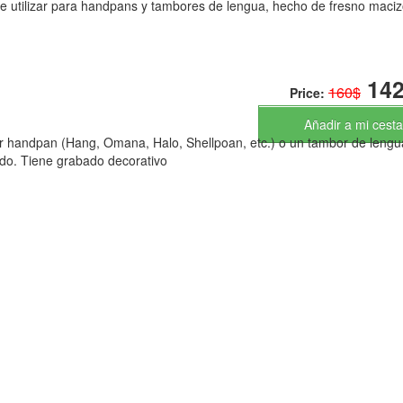
 utilizar para handpans y tambores de lengua, hecho de fresno maciz
142
160$
Price:
Añadir a mi cesta
r handpan (Hang, Omana, Halo, Shellpoan, etc.) o un tambor de leng
ido. Tiene grabado decorativo