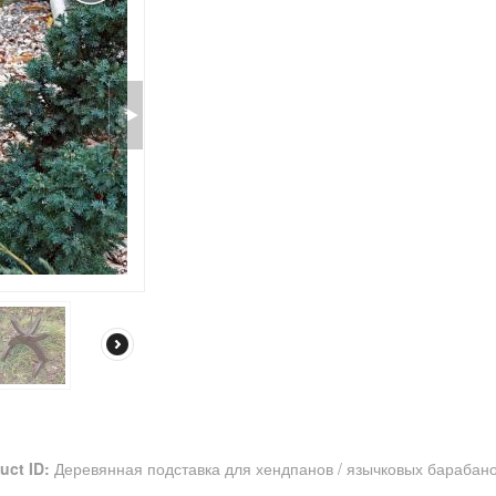
uct ID:
Деревянная подставка для хендпанов / язычковых барабано