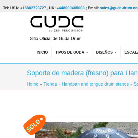
Skip to content
Skip to navigation
Tel: USA:
+18882723727
, UK:
+448000485003
; Email:
sales@guda-drum.c
Sitio Oficial de Guda Drum
INICIO
TIPOS DE GUDA
DISEÑOS
ESCAL
Soporte de madera (fresno) para Han
Home
»
Tienda
»
Handpan and tongue drum stands
»
So
You are here