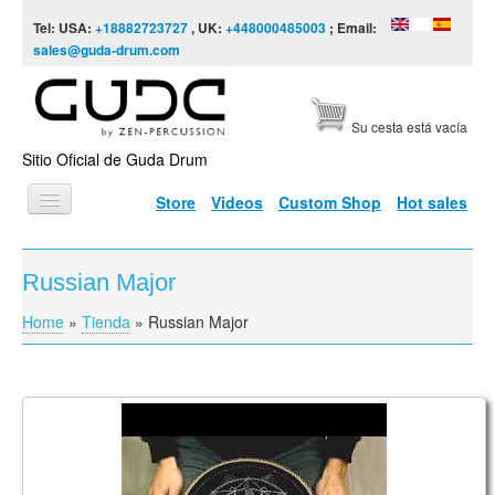
Skip to content
Skip to navigation
Tel: USA:
+18882723727
, UK:
+448000485003
; Email:
sales@guda-drum.com
Su cesta está vacía
Sitio Oficial de Guda Drum
Store
Videos
Custom Shop
Hot sales
INICIO
Russian Major
TIPOS DE GUDA
Home
»
Tienda
»
Russian Major
You are here
DISEÑOS
ESCALAS
INFORMACIÓN
Guda Coin Brass overtone tongue pan. Russian
Major/African scale.
VÍDEOS