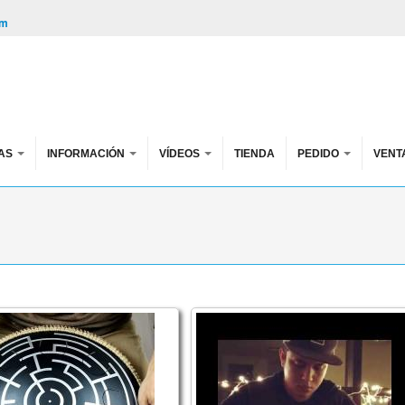
om
AS
INFORMACIÓN
VÍDEOS
TIENDA
PEDIDO
VENT
 C D E Phrygian: D E F G A Bb C D E F
n Ultra. Ionian /Phrygian scales
Iked Thijs Etpison. Handpan