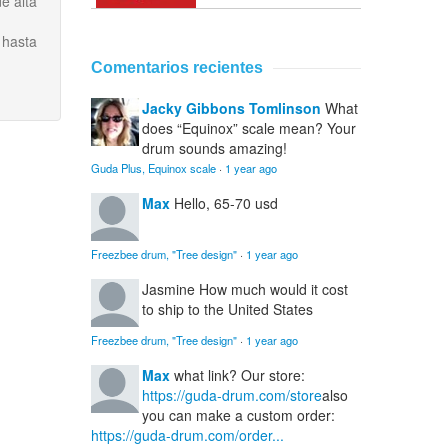
e alta
 hasta
Comentarios recientes
Jacky Gibbons Tomlinson
What
does “Equinox” scale mean? Your
drum sounds amazing!
Guda Plus, Equinox scale
·
1 year ago
Max
Hello, 65-70 usd
Freezbee drum, "Tree design"
·
1 year ago
Jasmine
How much would it cost
to ship to the United States
Freezbee drum, "Tree design"
·
1 year ago
Max
what link? Our store:
https://guda-drum.com/store
also
you can make a custom order:
https://guda-drum.com/order...