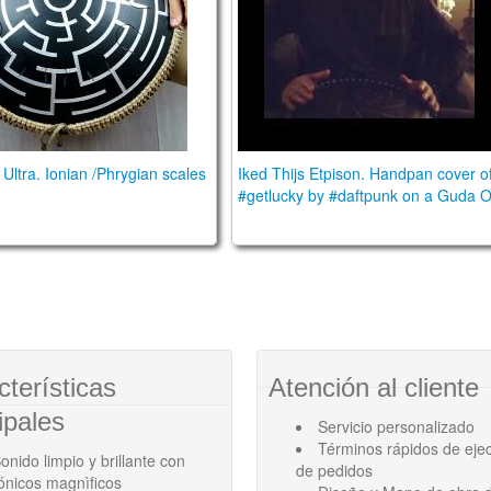
Ultra. Ionian /Phrygian scales
Iked Thijs Etpison. Handpan cover o
#getlucky by #daftpunk on a Guda O
cterísticas
Atención al cliente
ipales
Servicio personalizado
Términos rápidos de eje
onido limpio y brillante con
de pedidos
ónicos magnìficos