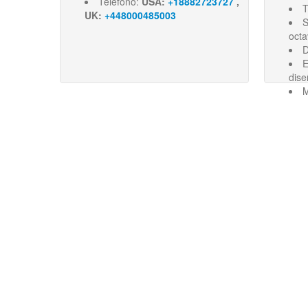
Teléfono:
USA:
+18882723727
,
T
UK:
+448000485003
S
oct
D
E
dise
M