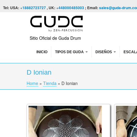
Skip to content
Skip to navigation
Tel: USA:
+18882723727
, UK:
+448000485003
; Email:
sales@guda-drum.c
Sitio Oficial de Guda Drum
INICIO
TIPOS DE GUDA
DISEÑOS
ESCAL
D Ionian
Home
»
Tienda
»
D Ionian
You are here
Guda Coin Ultra. Ionian: Bb C D E F G A Bb
Guda Coi