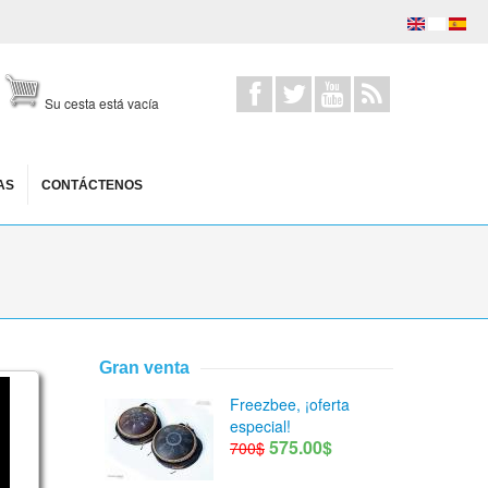
Su cesta está vacía
AS
CONTÁCTENOS
Gran venta
 cover of #getlucky by #daftpunk on a Guda Ortus
Freezbee, ¡oferta
especial!
575.00$
700$