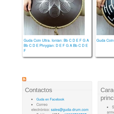
Guda Coin Ultra. Ionian: Bb C D E F G A
Guda Coin 
Bb C D E Phrygian: D E F G A Bb C D E
F
Contactos
Cara
princ
Guda en Facebook
Correo
S
electrónico:
sales@guda-drum.com
arm