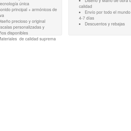
Diseño y Mano de obra d
ecnología única
calidad
onido principal + armónicos de
Envío por todo el mundo
ava
4-7 días
iseño precioso y original
Descuentos y rebajas
scalas personalizadas y
ños disponibles
ateriales de calidad suprema