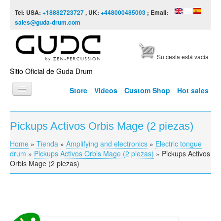
Skip to content
Skip to navigation
Tel: USA:
+18882723727
, UK:
+448000485003
; Email:
sales@guda-drum.com
Su cesta está vacía
Sitio Oficial de Guda Drum
Store
Videos
Custom Shop
Hot sales
INICIO
Pickups Activos Orbis Mage (2 piezas)
TIPOS DE GUDA
Home
»
Tienda
»
Amplifying and electronics
»
Electric tongue
You are here
DISEÑOS
drum
»
Pickups Activos Orbis Mage (2 piezas)
»
Pickups Activos
Orbis Mage (2 piezas)
ESCALAS
INFORMACIÓN
VÍDEOS