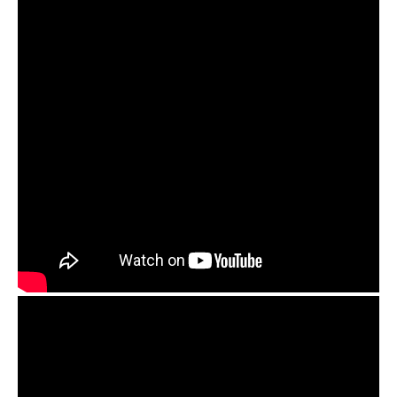
Orbis Duo Handpan Preamp and OM mics review