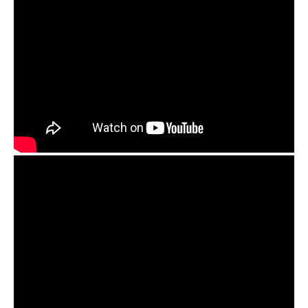
Guda Ortus Brass. Kurd scale. Played with Om
pickup