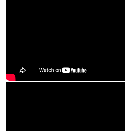
OM handpan pickups and Orbis Duo preamp review