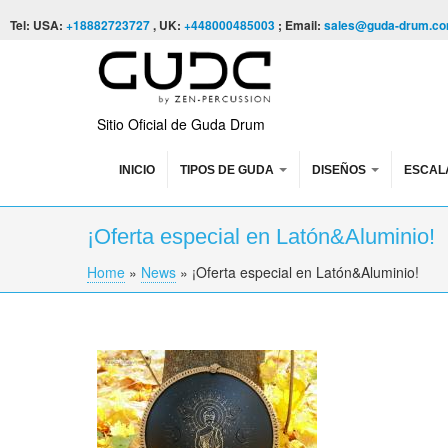
Skip to content
Skip to navigation
Tel: USA:
+18882723727
, UK:
+448000485003
; Email:
sales@guda-drum.c
Sitio Oficial de Guda Drum
INICIO
TIPOS DE GUDA
DISEÑOS
ESCAL
¡Oferta especial en Latón&Aluminio!
Home
»
News
»
¡Oferta especial en Latón&Aluminio!
You are here