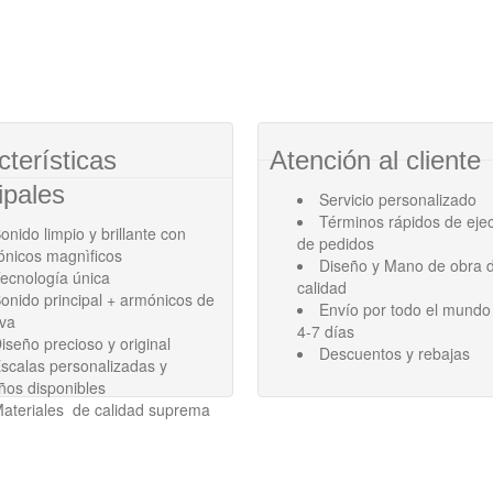
cterísticas
Atención al cliente
ipales
Servicio personalizado
Términos rápidos de eje
onido limpio y brillante con
de pedidos
ónicos magnìficos
Diseño y Mano de obra d
ecnología única
calidad
onido principal + armónicos de
Envío por todo el mundo
ava
4-7 días
iseño precioso y original
Descuentos y rebajas
scalas personalizadas y
ños disponibles
ateriales de calidad suprema