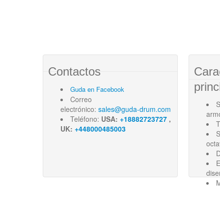
Contactos
Cara
princ
Guda en Facebook
Correo
S
electrónico:
sales@guda-drum.com
arm
Teléfono:
USA:
+18882723727
,
T
UK:
+448000485003
S
oct
D
E
dise
M