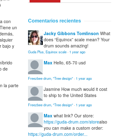
s
la con
Comentarios recientes
 Tiene un
Jacky Gibbons Tomlinson
What
Además,
does “Equinox” scale mean? Your
alquier
drum sounds amazing!
r bajo y
Guda Plus, Equinox scale
·
1 year ago
híbrido
Max
Hello, 65-70 usd
o de
Freezbee drum, "Tree design"
·
1 year ago
n la parte
Jasmine
How much would it cost
to ship to the United States
Freezbee drum, "Tree design"
·
1 year ago
Max
what link? Our store:
https://guda-drum.com/store
also
you can make a custom order:
https://guda-drum.com/order...