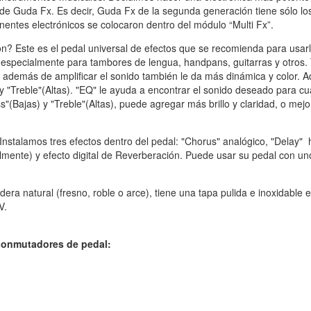
 de Guda Fx. Es decir, Guda Fx de la segunda generación tiene sólo lo
entes electrónicos se colocaron dentro del módulo “Multi Fx”.
n? Este es el pedal universal de efectos que se recomienda para usar
 especialmente para tambores de lengua, handpans, guitarras y otros.
 además de amplificar el sonido también le da más dinámica y color. 
 y "Treble"(Altas). "EQ" le ayuda a encontrar el sonido deseado para cu
s"(Bajas) y "Treble"(Altas), puede agregar más brillo y claridad, o mejo
 Instalamos tres efectos dentro del pedal: "Chorus" analógico, "Delay" 
almente) y efecto digital de Reverberación. Puede usar su pedal con un
ra natural (fresno, roble o arce), tiene una tapa pulida e inoxidable e
V.
y conmutadores de pedal: