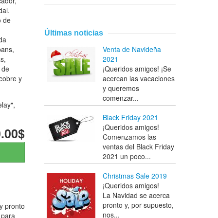
cador,
dal.
o de
Últimas noticias
da
pans,
Venta de Navideña
s,
2021
a de
¡Queridos amigos! ¡Se
cobre y
acercan las vacaciones
y queremos
comenzar...
elay",
Black Friday 2021
¡Queridos amigos!
.00$
Comenzamos las
ventas del Black Friday
2021 un poco...
Christmas Sale 2019
¡Queridos amigos!
La Navidad se acerca
pronto y, por supuesto,
y pronto
nos...
 para