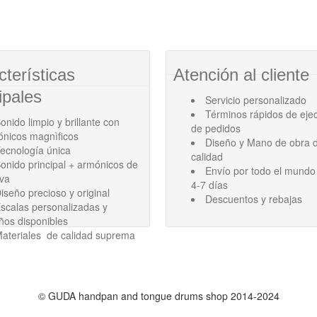
cterísticas
Atención al cliente
ipales
Servicio personalizado
Términos rápidos de eje
onido limpio y brillante con
de pedidos
ónicos magnìficos
Diseño y Mano de obra d
ecnología única
calidad
onido principal + armónicos de
Envío por todo el mundo
ava
4-7 días
iseño precioso y original
Descuentos y rebajas
scalas personalizadas y
ños disponibles
ateriales de calidad suprema
©
GUDA handpan and tongue drums shop
2014-2024