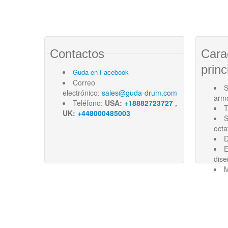
Contactos
Cara
princ
Guda en Facebook
Correo
S
electrónico:
sales@guda-drum.com
arm
Teléfono:
USA:
+18882723727
,
T
UK:
+448000485003
S
oct
D
E
dise
M