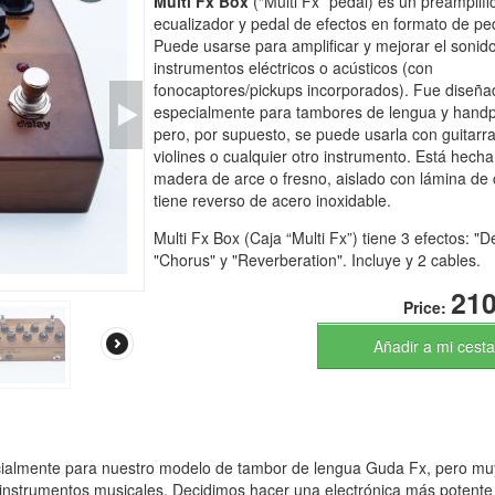
Multi Fx Box
(“Multi Fx” pedal) es un preamplifi
ecualizador y pedal de efectos en formato de pe
Puede usarse para amplificar y mejorar el sonid
instrumentos eléctricos o acústicos (con
fonocaptores/pickups incorporados). Fue diseña
especialmente para tambores de lengua y hand
pero, por supuesto, se puede usarla con guitarra
violines o cualquier otro instrumento. Está hech
madera de arce o fresno, aislado con lámina de 
tiene reverso de acero inoxidable.
Multi Fx Box (Caja “Multi Fx”) tiene 3 efectos: "D
"Chorus" y "Reverberation". Incluye y 2 cables.
210
Price:
Añadir a mi cesta
ialmente para nuestro modelo de tambor de lengua Guda Fx, pero mu
s instrumentos musicales. Decidimos hacer una electrónica más potente