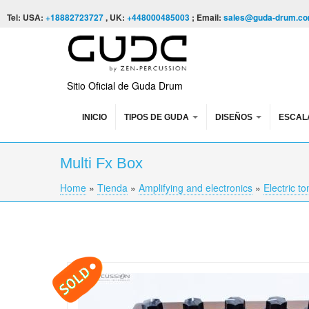
Skip to content
Skip to navigation
Tel: USA:
+18882723727
, UK:
+448000485003
; Email:
sales@guda-drum.c
Sitio Oficial de Guda Drum
INICIO
TIPOS DE GUDA
DISEÑOS
ESCAL
Multi Fx Box
Home
»
Tienda
»
Amplifying and electronics
»
Electric t
You are here