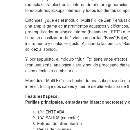
reemplazar la electrónica interna de primera generación
fonocaptores/pickups internos, y todos los demás compon
Entonces, ¿qué es el módulo "Multi Fx" de Zen Percussio
una amplia gama de instrumentos acústicos y eléctricos,
preamplificador analógico interno (basado en "FET") que
tiene un ecualizador de 2 vías con perillas "Bass"(Bajas)
instrumento y cualquier gusto. Ajustando las perillas "Bas
solidez al sonido.
Y, por supuesto, el módulo “Multi Fx” tiene unos efectos.
(con una señal analógica clara y sonido procesado digit
estos efectos o combinarlos.
El módulo “Multi Fx” está hecho de una sola pieza de made
inferior. Incluye dos cables y fuente de alimentación de 9
Features&specs:
Perillas principales, entradas/salidas(conectores) 
1/4" ENTRADA
1/4" SALIDA (conector)
Entrada de alimentación
Perilla de volumen