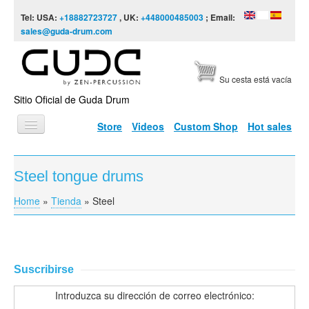
Skip to content
Skip to navigation
Tel: USA:
+18882723727
, UK:
+448000485003
; Email:
sales@guda-drum.com
Su cesta está vacía
Sitio Oficial de Guda Drum
Store
Videos
Custom Shop
Hot sales
INICIO
Steel tongue drums
TIPOS DE GUDA
Home
»
Tienda
»
Steel
You are here
DISEÑOS
ESCALAS
INFORMACIÓN
Suscribirse
VÍDEOS
Introduzca su dirección de correo electrónico: